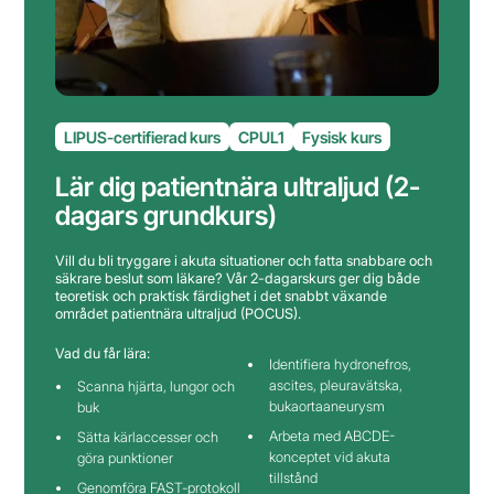
LIPUS-certifierad kurs
CPUL1
Fysisk kurs
Lär dig patientnära ultraljud (2-
dagars grundkurs)
Vill du bli tryggare i akuta situationer och fatta snabbare och
säkrare beslut som läkare? Vår 2-dagarskurs ger dig både
teoretisk och praktisk färdighet i det snabbt växande
området patientnära ultraljud (POCUS).
Vad du får lära:
Identifiera hydronefros,
ascites, pleuravätska,
Scanna hjärta, lungor och
bukaortaaneurysm
buk
Arbeta med ABCDE-
Sätta kärlaccesser och
konceptet vid akuta
göra punktioner
tillstånd
Genomföra FAST-protokoll