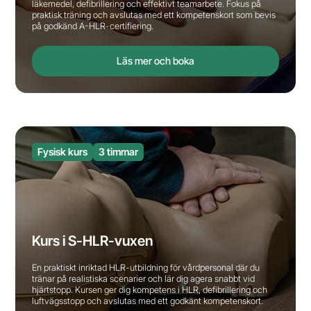
läkemedel, defibrillering och effektivt teamarbete. Fokus på
praktisk träning och avslutas med ett kompetenskort som bevis
på godkänd A-HLR-certifiering.
Läs mer och boka
Fysisk kurs
3 timmar
Kurs i S-HLR-vuxen
En praktiskt inriktad HLR-utbildning för vårdpersonal där du
tränar på realistiska scenarier och lär dig agera snabbt vid
hjärtstopp. Kursen ger dig kompetens i HLR, defibrillering och
luftvägsstopp och avslutas med ett godkänt kompetenskort.