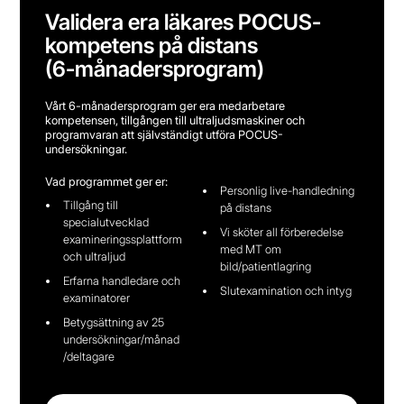
Validera era läkares POCUS-
kompetens på distans
(6-månadersprogram)
Vårt 6-månadersprogram ger era medarbetare
kompetensen, tillgången till ultraljudsmaskiner och
programvaran att självständigt utföra POCUS-
undersökningar.
Vad programmet ger er:
Personlig live-handledning
Tillgång till
på distans
specialutvecklad
Vi sköter all förberedelse
examineringssplattform
med MT om
och ultraljud
bild/patientlagring
Erfarna handledare och
Slutexamination och intyg
examinatorer
Betygsättning av 25
undersökningar/månad
/deltagare