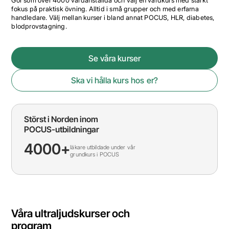
Gör som över 4000 vårdanställda och välj en vårdkurs med starkt
fokus på praktisk övning. Alltid i små grupper och med erfarna
handledare. Välj mellan kurser i bland annat POCUS, HLR, diabetes,
blodprovstagning.
Se våra kurser
Ska vi hålla kurs hos er?
Störst i Norden inom
POCUS-utbildningar
4000+
läkare utbildade under vår
grundkurs i POCUS
Våra ultraljudskurser och
program