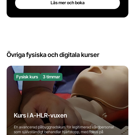
Läs mer och boka
Övriga fysiska och digitala kurser
Fysisk kurs
3 timmar
Kurs i A-HLR-vuxen
En avancerad påbyggnadskurs för legitimerad vårdpersonal
som självständigt behandlar hjärtstopp, med fokus på