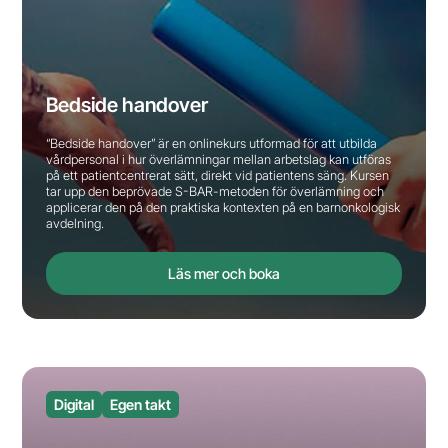
Bedside handover
“Bedside handover” är en onlinekurs utformad för att utbilda
vårdpersonal i hur överlämningar mellan arbetslag kan utföras
på ett patientcentrerat sätt, direkt vid patientens säng. Kursen
tar upp den beprövade S-BAR-metoden för överlämning och
applicerar den på den praktiska kontexten på en barnonkologisk
avdelning.
Läs mer och boka
Digital
Egen takt