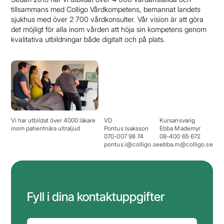
tillsammans med Colligo Vårdkompetens, bemannat landets
sjukhus med över 2 700 vårdkonsulter. Vår vision är att göra
det möjligt för alla inom vården att höja sin kompetens genom
kvalitativa utbildningar både digitalt och på plats.
Vi har utbildat över 4000 läkare
VD
Kursansvarig
inom patientnära ultraljud
Pontus Isaksson
Ebba Mademyr
070-007 98 74
08-400 65 672
pontus.i@colligo.se
ebba.m@colligo.se
Fyll i dina kontaktuppgifter