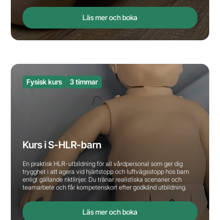
Läs mer och boka
Fysisk kurs
3 timmar
Kurs i S-HLR-barn
En praktisk HLR-utbildning för all vårdpersonal som ger dig
trygghet i att agera vid hjärtstopp och luftvägsstopp hos barn
enligt gällande riktlinjer. Du tränar realistiska scenarier och
teamarbete och får kompetenskort efter godkänd utbildning.
Läs mer och boka