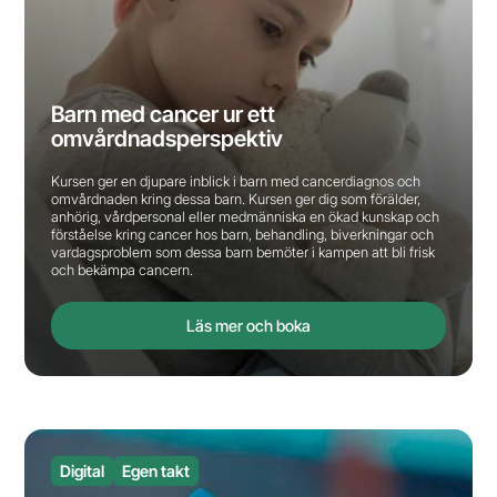
Barn med cancer ur ett
omvårdnadsperspektiv
Kursen ger en djupare inblick i barn med cancerdiagnos och
omvårdnaden kring dessa barn. Kursen ger dig som förälder,
anhörig, vårdpersonal eller medmänniska en ökad kunskap och
förståelse kring cancer hos barn, behandling, biverkningar och
vardagsproblem som dessa barn bemöter i kampen att bli frisk
och bekämpa cancern.
Läs mer och boka
Digital
Egen takt