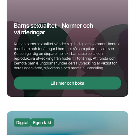
Barns sexualitet - Normer och
värderingar
Kursen barns sexualitet vänder sig till dig som kommer i kontakt
med barn och tonåringar i hemmet så som på arbetsplatsen.
Kursen ger dig en djupare inblick i barns sexuella och
reproduktiva utveckling från foster till tonåring. Att förstå och
bemöta barn & ungdomar under deras utveckling är viktigt för
deras egenvärde, självkänsla och mentala utveckling.
Läs mer och boka
Digital
Egen takt